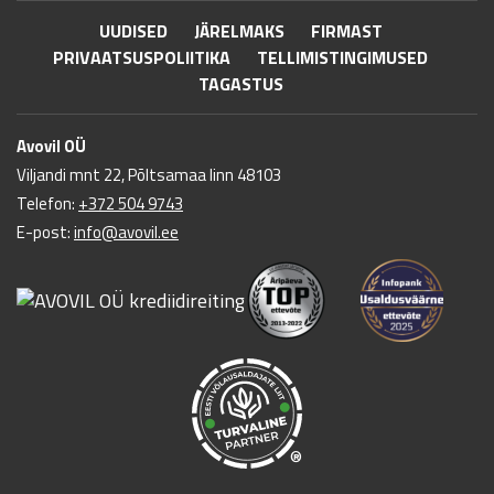
UUDISED
JÄRELMAKS
FIRMAST
PRIVAATSUSPOLIITIKA
TELLIMISTINGIMUSED
TAGASTUS
Avovil OÜ
Viljandi mnt 22, Põltsamaa linn 48103
Telefon:
+372 504 9743
E-post:
info@avovil.ee
®