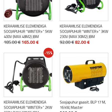
KERAAMILISE ELEMENDIGA
KERAAMILISE ELEMENDIGA
SOOJAPUHUR “WINTER+” 5KW
SOOJAPUHUR “WINTER+” 3KW
400V (MAX 48M2) JBM
230V (MAX 30M2) JBM
Algne
Praegune
Algne
Praegune
185.00
€
165.00
€
92.00
€
82.00
€
hind
hind
hind
hind
-15%
oli:
on:
oli:
on:
185.00 €.
165.00 €.
92.00 €.
82.00 €.
KERAAMILISE ELEMENDIGA
Soojapuhur gaasit. BLP 17 M,
SOOJAPUHUR “WINTER+” 2KW
16 kW, Master