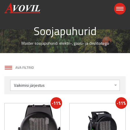
Soojapuhurid
Master soojapuhurid: elektri-, gaasi- ja diislitoitega
AVA FILTRID
Vaikimisi järjestus
-11%
-11%